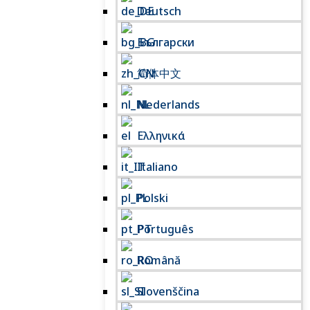
Deutsch
Български
简体中文
Nederlands
Ελληνικά
Italiano
Polski
Português
Română
Slovenščina