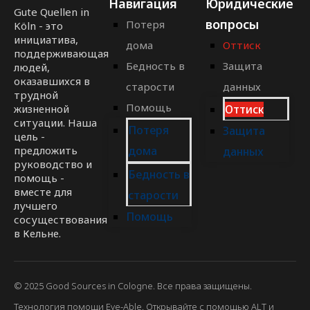
Навигация
Юридические
Gute Quellen in
вопросы
Потеря
Köln - это
инициатива,
дома
Оттиск
поддерживающая
Бедность в
Защита
людей,
оказавшихся в
старости
данных
трудной
Помощь
жизненной
Оттиск
ситуации. Наша
Потеря
Защита
цель -
предложить
дома
данных
руководство и
Бедность в
помощь -
вместе для
старости
лучшего
Помощь
сосуществования
в Кельне.
© 2025 Good Sources in Cologne. Все права защищены.
Технология помощи Eye-Able. Открывайте с помощью ALT и