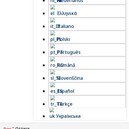
Nederlands
Ελληνικά
Italiano
Polski
Português
Română
Slovenščina
Español
Türkçe
Українська
"
Оттиск
Дом