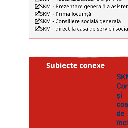
SKM - Prezentare generală a asiste
SKM - Prima locuință
SKM - Consiliere socială generală
SKM - direct la casa de servicii socia
Subiecte conexe
SK
Con
și
coa
de
înc