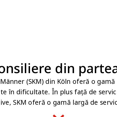
consiliere din part
 Männer (SKM) din Köln oferă o gamă la
e în dificultate.
În plus față de servi
ative, SKM oferă o gamă largă de servicii