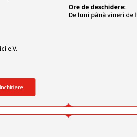
Ore de deschidere:
De luni până vineri de l
ci e.V.
închiriere