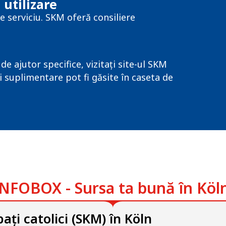
 utilizare
de serviciu. SKM oferă consiliere
e ajutor specifice, vizitați site-ul SKM
ii suplimentare pot fi găsite în caseta de
NFOBOX - Sursa ta bună în Köl
ați catolici (SKM) în Köln