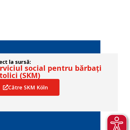
ect la sursă:
rviciul social pentru bărbați
tolici (SKM)
Către SKM Köln