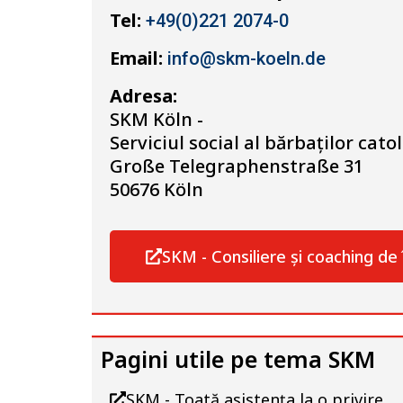
Tel:
+49(0)221 2074-0
Email:
info@skm-koeln.de
Adresa:
SKM Köln -
Serviciul social al bărbaților catoli
Große Telegraphenstraße 31
50676 Köln
SKM - Consiliere și coaching de 
Pagini utile pe tema SKM
SKM - Toată asistența la o privire