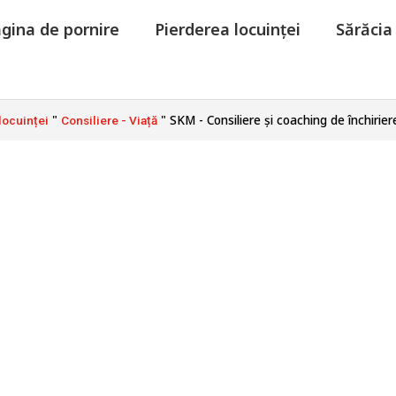
gina de pornire
Pierderea locuinței
Sărăcia
"
"
SKM - Consiliere și coaching de închirier
 locuinței
Consiliere - Viață
re și coaching de î