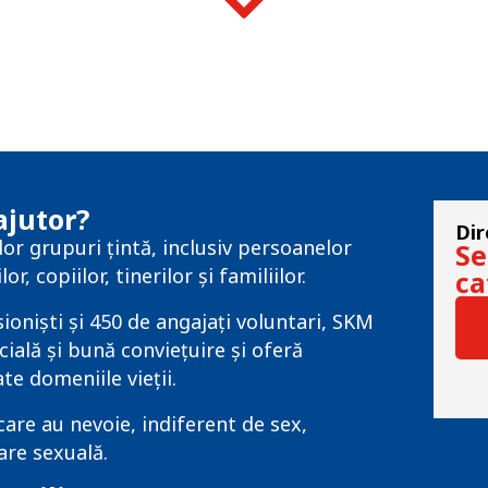
ajutor?
Dir
lor grupuri țintă, inclusiv persoanelor
Se
, copiilor, tinerilor și familiilor.
ca
oniști și 450 de angajați voluntari, SKM
ială și bună conviețuire și oferă
te domeniile vieții.
care au nevoie, indiferent de sex,
are sexuală.