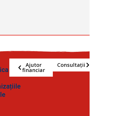
Ajutor
Consultații
ica
financiar
izațiile
le