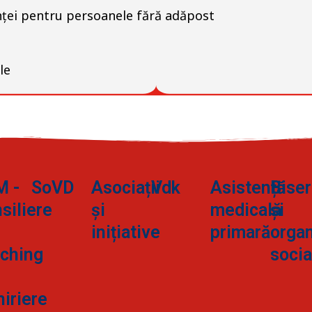
nței pentru persoanele fără adăpost
le
M -
SoVD
Asociații
Vdk
Asistență
Biser
siliere
și
medicală
și
inițiative
primară
organ
ching
socia
hiriere