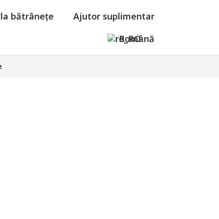
 la bătrânețe
Ajutor suplimentar
Română
e
nchiriere