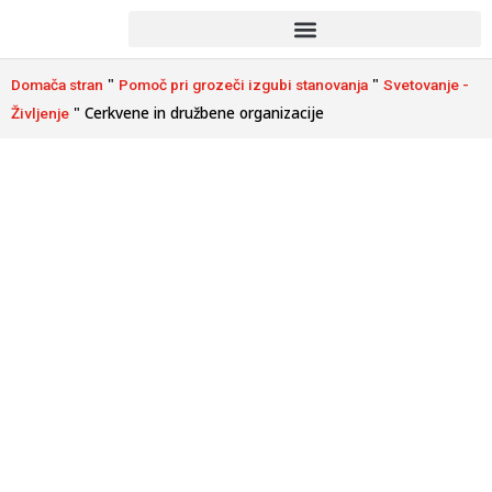
"
"
Domača stran
Pomoč pri grozeči izgubi stanovanja
Svetovanje -
"
Cerkvene in družbene organizacije
Življenje
Cerkvene in družbene
organizacije