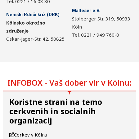
Tel. 0221 / 16 03 80
Malteser e.V.
Nemški Rdeči križ (DRK)
Stolberger Str. 319, 50933
Kölnsko okrožno
Köln
združenje
Tel. 0221 / 949 760-0
Oskar-Jäger-Str. 42, 50825
INFOBOX - Vaš dober vir v Kölnu:
Koristne strani na temo
cerkvenih in socialnih
organizacij
Cerkev v Kölnu