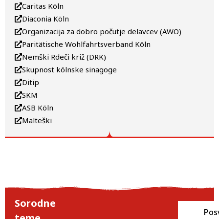
Caritas Köln
Diaconia Köln
Organizacija za dobro počutje delavcev (AWO)
Paritätische Wohlfahrtsverband Köln
Nemški Rdeči križ (DRK)
Skupnost kölnske sinagoge
Ditip
SKM
ASB Köln
Malteški
Sorodne
Fina
Pos
teme