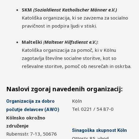
SKM
(Sozialdienst Katholischer Männer e.V.)
Katoliška organizacija, ki se zavzema za socialno
pravičnost in podpira ljudi v stiski.
Malteški
(
Malteser Hilfsdienst e.V.
)
:
Katoliška organizacija za pomoč, ki v Kölnu
zagotavlja številne socialne storitve, kot so
reševalne storitve, pomoč ob nesrečah in oskrba.
Naslovi zgoraj navedenih organizacij:
Köln
Organizacija za dobro
Tel. 0221 / 54 87-0
počutje delavcev (AWO)
Kölnsko okrožno
združenje
Sinagoška skupnost Köln
Rubensstr. 7-13, 50676
Ottostr. 85, vhod