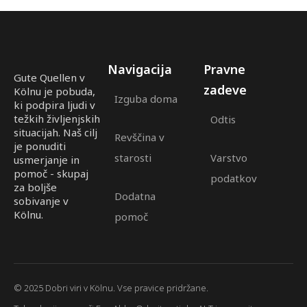
Navigacija
Pravne
Gute Quellen v
zadeve
Kölnu je pobuda,
Izguba doma
ki podpira ljudi v
težkih življenjskih
Odtis
situacijah. Naš cilj
Revščina v
je ponuditi
starosti
Varstvo
usmerjanje in
pomoč - skupaj
podatkov
za boljše
Dodatna
sobivanje v
Kölnu.
pomoč
© 2025 Dobri viri v Kölnu. Vse pravice pridržane.