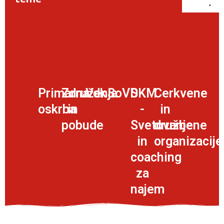
po
Primarna
Združenja
Vdk
SoVD
SKM
Cerkvene
oskrba
in
-
in
pobude
Svetovanje
družbene
in
organizacije
coaching
za
najem