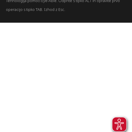
Tehnologija pomoči Eye-Able. Odprite s tipko ALT in opravite prvo
operacijo s tipko TAB. Izhod z Esc.