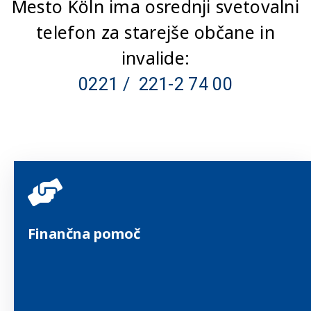
Mesto Köln ima osrednji svetovalni
telefon za starejše občane in
invalide:
0221 / 221-2 74 00
Finančna pomoč