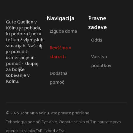
Navigacija
Pravne
Gute Quellen v
zadeve
Kölnu je pobuda,
Izguba doma
ki podpira ljudi v
težkih življenjskih
Odtis
situacijah. Naš cilj
Revščina v
je ponuditi
starosti
Varstvo
usmerjanje in
pomoč - skupaj
podatkov
za boljše
Dodatna
sobivanje v
Kölnu.
pomoč
© 2025 Dobri viri v Kölnu. Vse pravice pridržane.
Tehnologija pomoči Eye-Able. Odprite s tipko ALT in opravite prvo
operacijo s tipko TAB. Izhod z Esc.