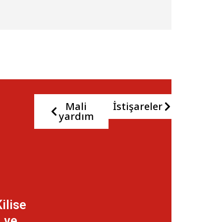
Mali
İstişareler
yardım
ilise
ve