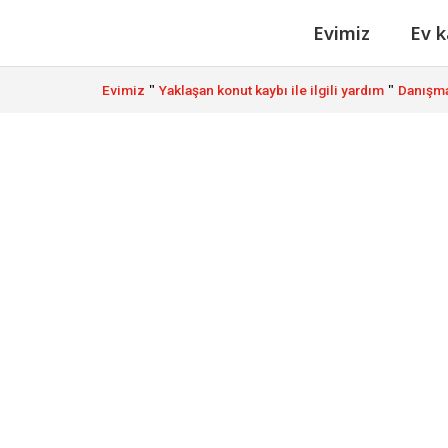
Evimiz
Ev k
"
"
Evimiz
Yaklaşan konut kaybı ile ilgili yardım
Danışma
Birinci basam