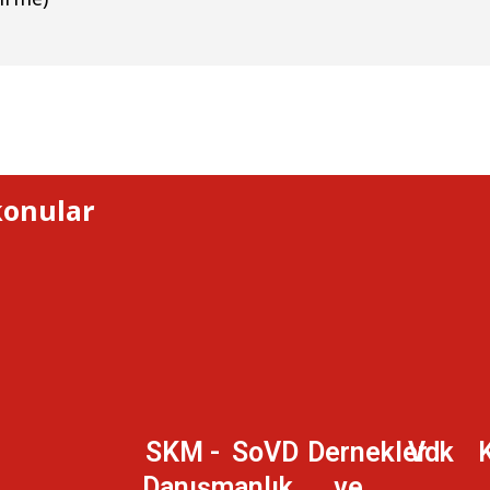
 konular
SKM -
SoVD
Dernekler
Vdk
K
Danışmanlık
ve