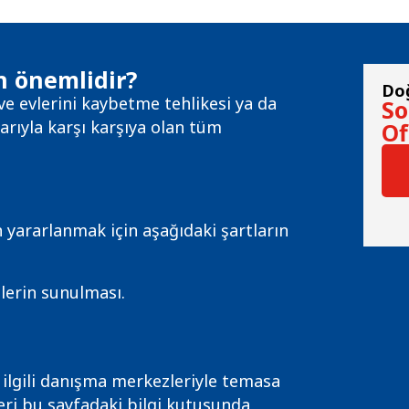
n önemlidir?
Do
ve evlerini kaybetme tehlikesi ya da
So
arıyla karşı karşıya olan tüm
Of
 yararlanmak için aşağıdaki şartların
gelerin sunulması.
 ilgili danışma merkezleriyle temasa
ileri bu sayfadaki bilgi kutusunda