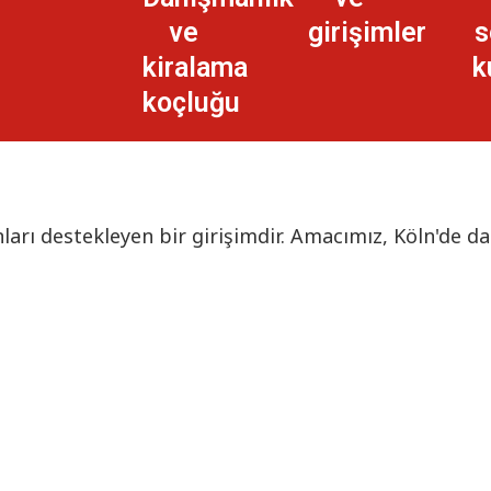
ve
girişimler
s
kiralama
k
koçluğu
arı destekleyen bir girişimdir. Amacımız, Köln'de daha