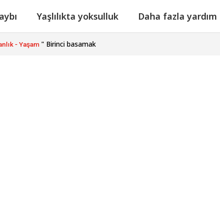
aybı
Yaşlılıkta yoksulluk
Daha fazla yardım
"
Birinci basamak
nlık - Yaşam
ak