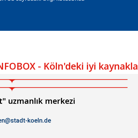
NFOBOX - Köln'deki iyi kaynakla
ut" uzmanlık merkezi
en@stadt-koeln.de