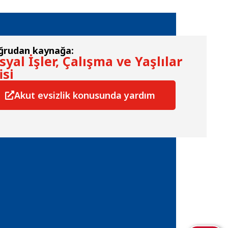
ğrudan kaynağa:
syal İşler, Çalışma ve Yaşlılar
isi
Akut evsizlik konusunda yardım