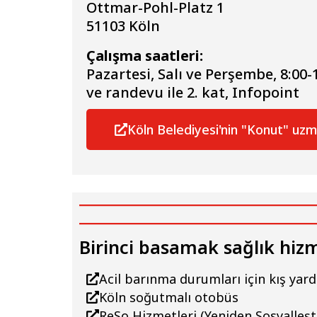
Ottmar-Pohl-Platz 1
51103 Köln
Çalışma saatleri:
Pazartesi, Salı ve Perşembe, 8:00-
ve randevu ile 2. kat, Infopoint
Köln Belediyesi'nin "Konut" uzm
Birinci basamak sağlık hiz
Acil barınma durumları için kış yar
Köln soğutmalı otobüs
ReSo Hizmetleri (Yeniden Sosyalleşt