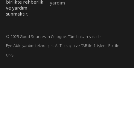
birlikte rehberlik
yardım
ve yardım
sunmaktır.
© 2025 Good Sources in Cologne. Tüm hakları saklıdır.
Eye-Able yardım teknolojisi. ALT ile açın ve TAB ile 1. işlem. Esc ile
çıkış.