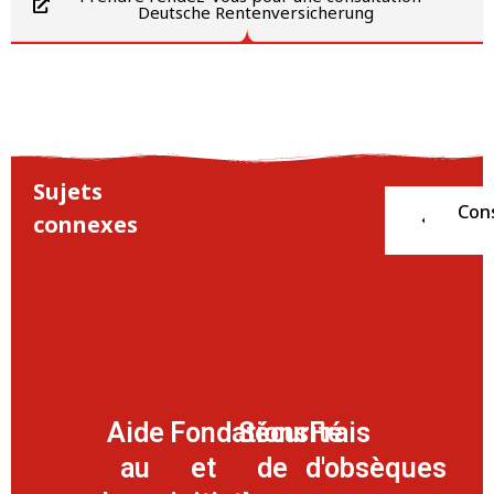
Deutsche Rentenversicherung
Sujets
Cons
Aid
connexes
financ
Aide
Fondations
Sécurité
Frais
au
et
de
d'obsèques