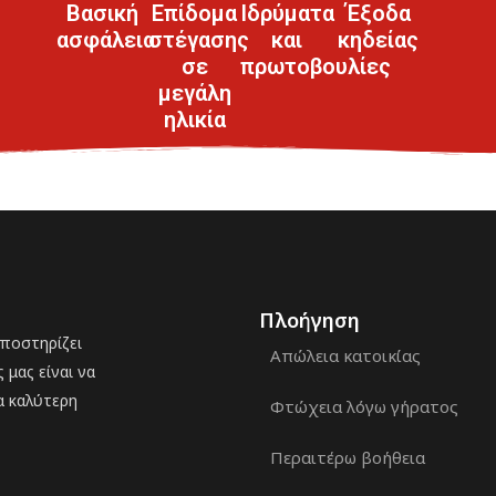
Βασική
Επίδομα
Ιδρύματα
Έξοδα
ασφάλεια
στέγασης
και
κηδείας
σε
πρωτοβουλίες
μεγάλη
ηλικία
Πλοήγηση
υποστηρίζει
Απώλεια κατοικίας
μας είναι να
α καλύτερη
Φτώχεια λόγω γήρατος
Περαιτέρω βοήθεια