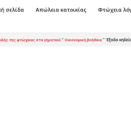
κή σελίδα
Απώλεια κατοικίας
Φτώχεια λό
"
"
Έξοδα κηδεί
ειλής της φτώχειας στα γηρατειά
Οικονομική βοήθεια
ς