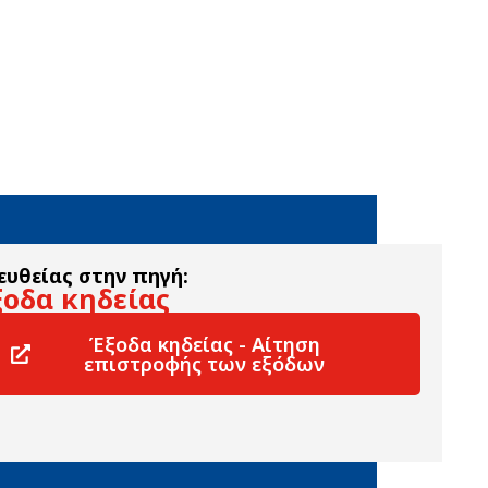
ευθείας στην πηγή:
οδα κηδείας
Έξοδα κηδείας - Αίτηση
επιστροφής των εξόδων