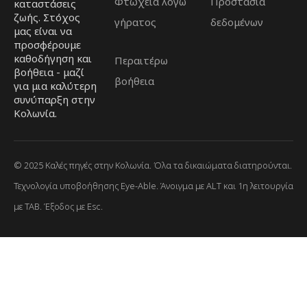
Φτώχεια λόγω
Προστασία
καταστάσεις
ζωής. Στόχος
γήρατος
δεδομένων
μας είναι να
προσφέρουμε
καθοδήγηση και
Περαιτέρω
βοήθεια - μαζί
βοήθεια
για μια καλύτερη
συνύπαρξη στην
Κολωνία.
© 2025 Καλές πηγές στην Κολωνία. Όλα τα δικαιώματα διατηρούνται.
Τεχνολογία υποβοήθησης Eye-Able. Άνοιγμα με ALT και 1η λειτουργία
με TAB. Έξοδος με Esc.