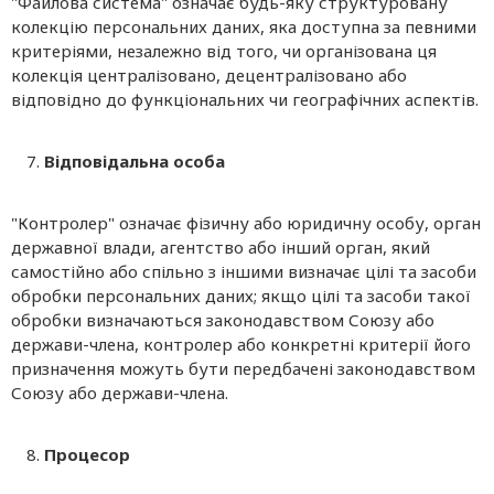
"Файлова система" означає будь-яку структуровану
колекцію персональних даних, яка доступна за певними
критеріями, незалежно від того, чи організована ця
колекція централізовано, децентралізовано або
відповідно до функціональних чи географічних аспектів.
Відповідальна особа
"Контролер" означає фізичну або юридичну особу, орган
державної влади, агентство або інший орган, який
самостійно або спільно з іншими визначає цілі та засоби
обробки персональних даних; якщо цілі та засоби такої
обробки визначаються законодавством Союзу або
держави-члена, контролер або конкретні критерії його
призначення можуть бути передбачені законодавством
Союзу або держави-члена.
Процесор