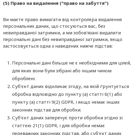
(5) Право на видалення ("право на забуття")
Ви маєте право вимагати від контролера видалення
персональних даних, що стосуються вас, без
невиправданої затримки, а ми зобов'язані видалити
персональні дані без невиправданої затримки, якщо
застосовується одна з наведених нижче підстав:
Персональні дані більше не є необхідними для цілей,
для яких вони були зібрані або іншим чином
оброблені.
Суб'єкт даних відкликає згоду, на якій ґрунтується
обробка відповідно до пункту (а) статті 6(1) або
пункту (а) статті 9(2) GDPR, і якщо немає інших
законних підстав для обробки.
Суб'єкт даних заперечує проти обробки згідно зі
статтею 21(1) GDPR, і для обробки немає
переважних законних підстав, або суб'єкт даних