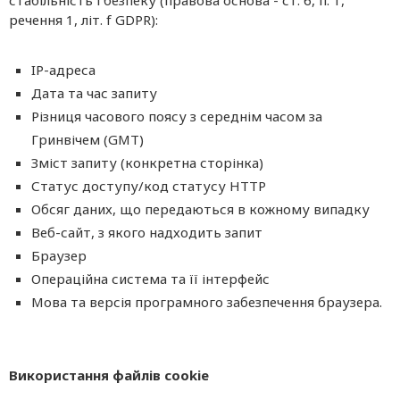
стабільність і безпеку (правова основа - ст. 6, п. 1,
речення 1, літ. f GDPR):
IP-адреса
Дата та час запиту
Різниця часового поясу з середнім часом за
Гринвічем (GMT)
Зміст запиту (конкретна сторінка)
Статус доступу/код статусу HTTP
Обсяг даних, що передаються в кожному випадку
Веб-сайт, з якого надходить запит
Браузер
Операційна система та її інтерфейс
Мова та версія програмного забезпечення браузера.
Використання файлів cookie