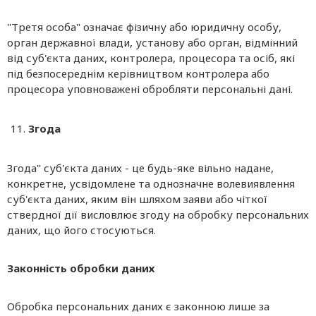
"Третя особа" означає фізичну або юридичну особу,
орган державної влади, установу або орган, відмінний
від суб'єкта даних, контролера, процесора та осіб, які
під безпосереднім керівництвом контролера або
процесора уповноважені обробляти персональні дані.
Згода
Згода" суб'єкта даних - це будь-яке вільно надане,
конкретне, усвідомлене та однозначне волевиявлення
суб'єкта даних, яким він шляхом заяви або чіткої
ствердної дії висловлює згоду на обробку персональних
даних, що його стосуються.
Законність обробки даних
Обробка персональних даних є законною лише за