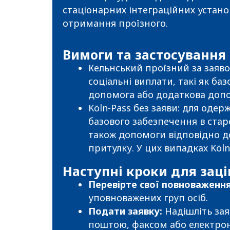
стаціонарних інтеграційних устан
отримання проїзного.
Вимоги та застосування
Кельнський проїзний за заяво
соціальні виплати, такі як ба
допомога або додаткова допо
Köln-Pass без заяви: для одер
базового забезпечення в старо
також допомоги відповідно 
притулку. У цих випадках Köl
Наступні кроки для заці
Перевірте свої повноваження
уповноважених груп осіб.
Подати заявку:
Надішліть за
поштою, факсом або електро