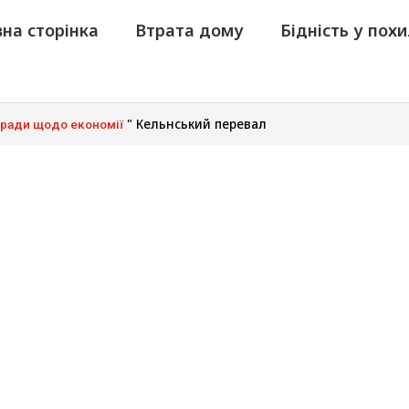
на сторінка
Втрата дому
Бідність у похи
"
Кельнський перевал
оради щодо економії
еревал