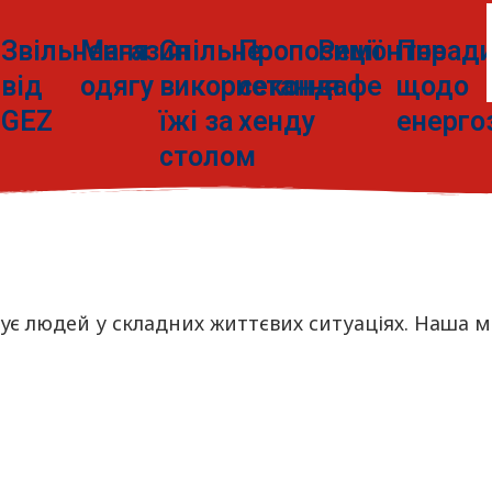
Звільнення
Магазин
Спільне
Пропозиції
Ремонтне
Порад
від
одягу
використання
секонд-
кафе
щодо
GEZ
їжі за
хенду
енерго
столом
римує людей у складних життєвих ситуаціях. Наша