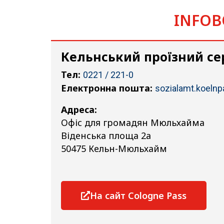
INFOBO
Кельнський проїзний сер
Тел:
0221 / 221-0
Електронна пошта:
sozialamt.koeln
Адреса:
Офіс для громадян Мюльхайма
Віденська площа 2а
50475 Кельн-Мюльхайм
На сайт Cologne Pass