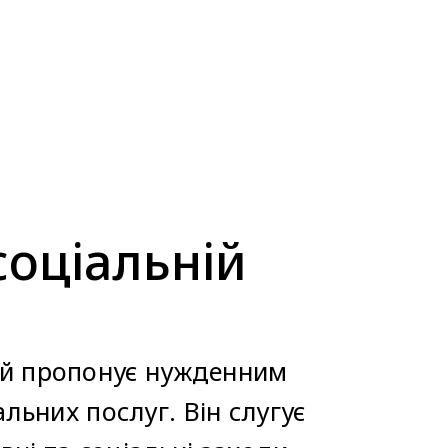
соціальній
кий пропонує нужденним
льних послуг. Він слугує