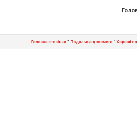
Голов
"
"
Головна сторінка
Подальша допомога
Хороші п
Кельнський п