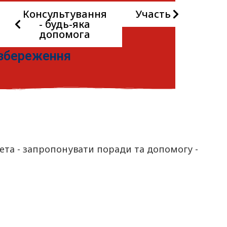
Консультування
Участь
и
- будь-яка
допомога
збереження
 мета - запропонувати поради та допомогу -