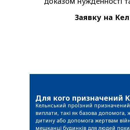
доказом нужденності та
Заявку на Ке
Для кого призначений К
Кельнський проїзний призначений 
виплати, такі як базова допомога,
дитину або допомога жертвам війн
мешканці будинків для людей похил