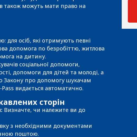
ов також можуть мати право на
ю: для осіб, які отримують певні
зова допомога по безробіттю, житлова
мога на дитину.
жувачів соціальної допомоги,
сті, допомоги для дітей та молоді, а
до Закону про допомогу шукачам
n-Pass видається автоматично.
кавлених сторін
:
Визначте, чи належите ви до
явку з необхідними документами
нною поштою.