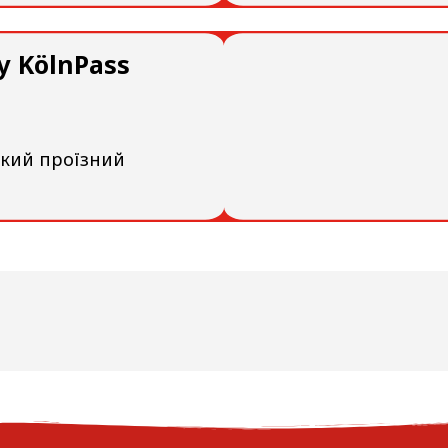
у KölnPass
ький проїзний