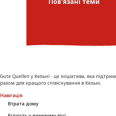
Пов'язані теми
Gute Quellen у Кельні - це ініціатива, яка підт
разом для кращого співіснування в Кельні.
Навігація
Втрата дому
Бідність у похилому віці