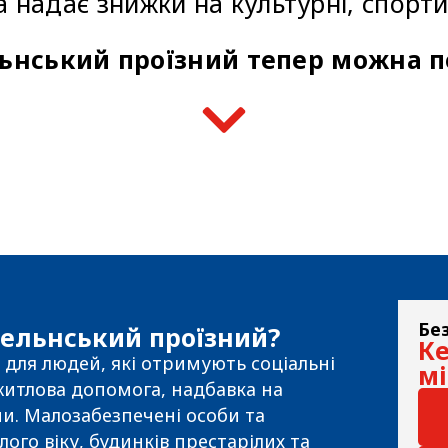
 надає знижки на культурні, спортив
льнський проїзний тепер можна п
Бе
ельнський проїзний?
Ке
для людей, які отримують соціальні
мі
 житлова допомога, надбавка на
и. Малозабезпечені особи та
ого віку, будинків престарілих та