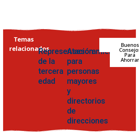
Temas
Asesorami
Buenos
relacionados
Consejo
Representación
Asesoramiento
Para
Ahorra
de la
para
tercera
personas
edad
mayores
y
directorios
de
direcciones