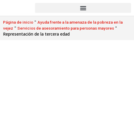
"
Página de inicio
Ayuda frente a la amenaza de la pobreza en la
"
"
vejez
Servicios de asesoramiento para personas mayores
Representación de la tercera edad
Representación de la tercera
edad