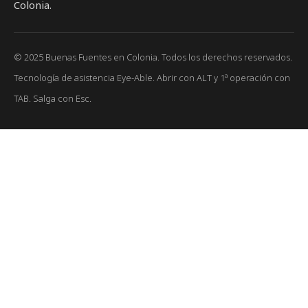
Colonia.
© 2025 Buenas Fuentes en Colonia. Todos los derechos reservados.
Tecnología de asistencia Eye-Able. Abrir con ALT y 1ª operación con
TAB. Salga con Esc.