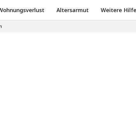
Wohnungsverlust
Altersarmut
Weitere Hilf
n
e Hilfen