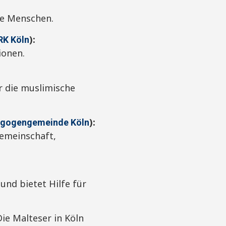
re Menschen.
):
RK Köln
ionen.
r die muslimische
):
agogengemeinde Köln
Gemeinschaft,
 und bietet Hilfe für
ie Malteser in Köln